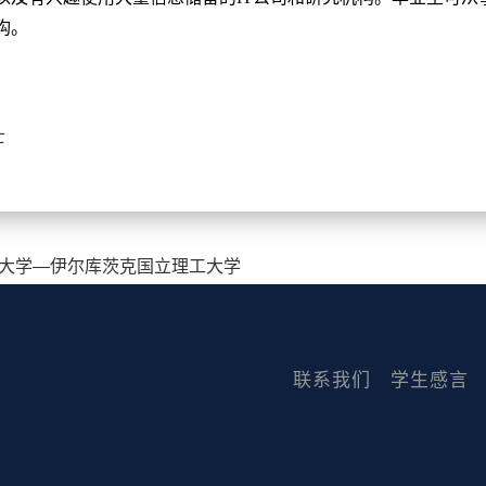
构。
士
大学—伊尔库茨克国立理工大学
联系我们
学生感言